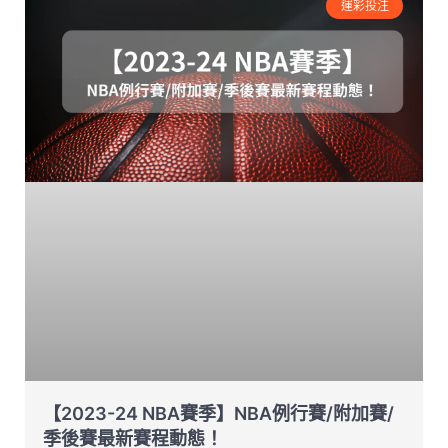
運彩投注
【2023-24 NBA賽季】NBA例行賽/附加賽/
季後賽最新賽程動態！