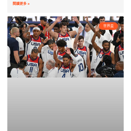
閱讀更多 »
世界盃