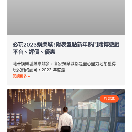
必玩2023娛樂城 !附表盤點新年熱門賭博遊戲
平台、評價、優惠
隨著娛樂城越來越多，各家娛樂城都是盡心盡力地想獲得
玩家們的認可，2023 年度最
閱讀更多 »
娛樂城