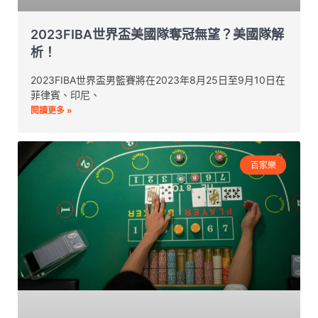
2023FIBA世界盃美國隊奪冠無望？美國隊解
析！
2023FIBA世界盃男籃賽將在2023年8月25日至9月10日在
菲律賓、印尼、
閱讀更多 »
百家樂