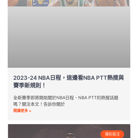
2023-24 NBA日程，這邊看NBA PTT熱搜與
賽季新規則！
全新賽季即將開始關於NBA日程、NBA PTT的熱搜話題
嗎？關注本文！告訴你關於
閱讀更多 »
運彩投注