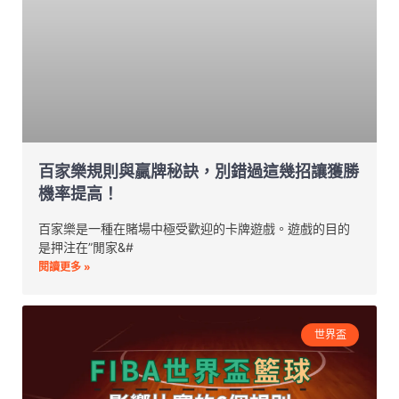
百家樂規則與贏牌秘訣，別錯過這幾招讓獲勝
機率提高！
百家樂是一種在賭場中極受歡迎的卡牌遊戲。遊戲的目的
是押注在”閒家&#
閱讀更多 »
世界盃