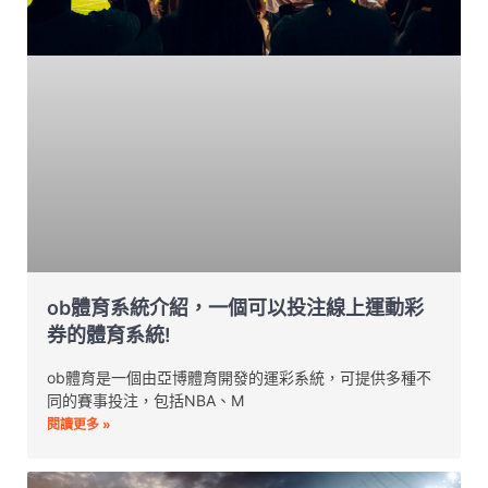
ob體育系統介紹，一個可以投注線上運動彩
券的體育系統!
ob體育是一個由亞博體育開發的運彩系統，可提供多種不
同的賽事投注，包括NBA、M
閱讀更多 »