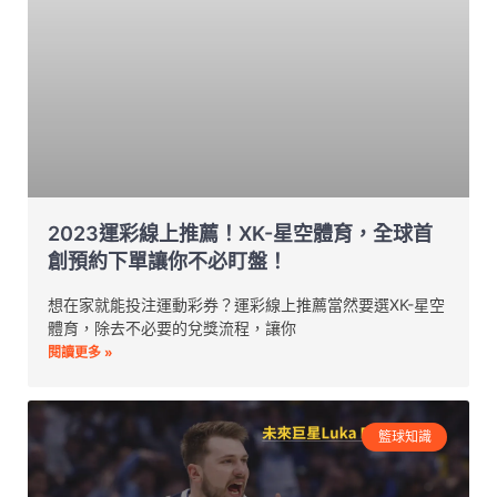
2023運彩線上推薦！XK-星空體育，全球首
創預約下單讓你不必盯盤！
想在家就能投注運動彩券？運彩線上推薦當然要選XK-星空
體育，除去不必要的兌獎流程，讓你
閱讀更多 »
籃球知識