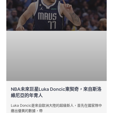
NBA未來巨星Luka Doncic東契奇，來自斯洛
維尼亞的年青人
Luka Doncic是來自歐洲大陸的超級新人，首先在國家隊中
繳出優異的數據，帶