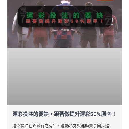
運彩投注的要訣，跟著做提升運彩50%勝率！
運彩投注在外國行之有年，運動彩券與運動賽事同步進