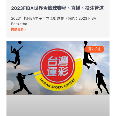
2023FIBA世界盃籃球賽程、直播、投注管道
2023年的FIBA男子世界盃籃球賽（英語：2023 FIBA
Basketba
閱讀更多 »
運彩投注