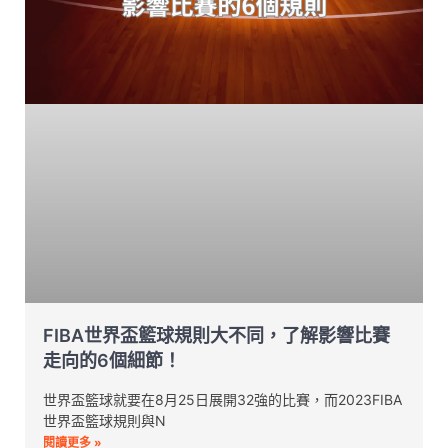
FIBA世界盃籃球規則大不同，了解影響比賽
走向的6個細節！
世界盃籃球就要在8月25日展開32強的比賽，而2023FIBA
世界盃籃球規則與N
閱讀更多 »