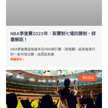
NBA季後賽2023年：新賽制七場四勝制，詳
盡解說！
NBA季後賽是指每年在NBA例行賽（常規賽）結束後舉行
的一系列淘汰賽，由西區和東
閱讀更多 »
運彩投注