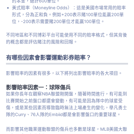
的本金，總計600單位。
美式賠率（Moneyline Odds）：這是美國市場常用的賠率
形式，分為正和負。例如+200表示賭100單位能贏200單
位，-200表示需要賭200單位才能贏100單位。
不同地區和不同博彩平台可能使用不同的賠率格式，但其背後
的概念都是評估賭注的風險和回報。
有哪些因素會影響運動彩券賠率？
影響賠率的因素有很多，以下將列出影響賠率的各大項目。
影響賠率因素一：球隊傷兵
如果你長年在觀察NBA聯盟剛開盤，隨著時間進行，有可能到
比賽開始之前盤口都還會變動，有可能是因為隊中的球星受
傷，或是某些因素而導致臨時無法上場產生的變化，舉凡勇士
隊的Curry、76人隊的Embiid都是會影響盤口的重要球星。
而影響其他職業運動聯盟的傷兵也多數是球星，MLB美國大聯