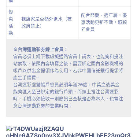
播
優
配合節慶、週年慶，優
惠
視店家是否額外退水（被
惠活動更新不斷，照顧
活
政府禁止）
老會員
動
※台灣運動彩券線上會員：
會員必須上網下載虛擬通路會員申請表，也能夠和投注
站索取，依照內容填寫之後，需要綁定國內金融機構的
帳戶以供出金提領作為使用，若非中國信託銀行提領將
產生手續費。

台灣運彩虛擬帳戶會員必須年滿20歲，中獎之後獎金
能夠匯入至已綁定的銀行戶頭，而線上投注台灣運彩
時，手機必須接收一則簡訊已查核是否為本人，也需注
意台灣運動彩券的營業時間。