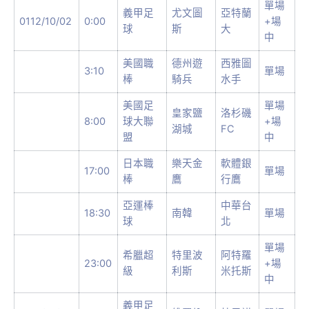
單場
義甲足
尤文圖
亞特蘭
0112/10/02
0:00
+場
球
斯
大
中
美國職
德州遊
西雅圖
3:10
單場
棒
騎兵
水手
美國足
單場
皇家鹽
洛杉磯
8:00
球大聯
+場
湖城
FC
盟
中
日本職
樂天金
軟體銀
17:00
單場
棒
鷹
行鷹
亞運棒
中華台
18:30
南韓
單場
球
北
單場
希臘超
特里波
阿特羅
23:00
+場
級
利斯
米托斯
中
義甲足