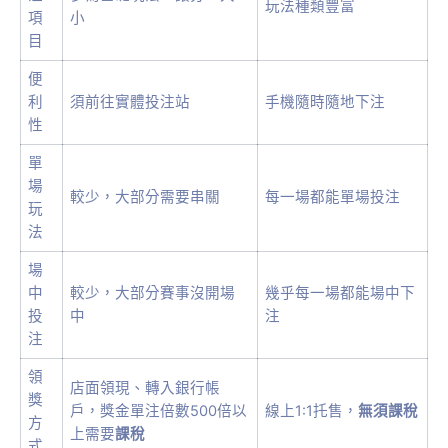
玩法種類豐富
項
小
目
便
利
須前往實體投注站
手機隨時隨地下注
性
單
場
較少，大部分需要串關
每一場都能單場投注
玩
法
場
中
較少，大部分賽事沒開場
幾乎每一場都能場中下
投
中
注
注
領
店面領現、轉入銀行帳
獎
戶，獎金單注倍數500倍以
線上1:1托售，
無須課稅
方
上需要
課稅
式