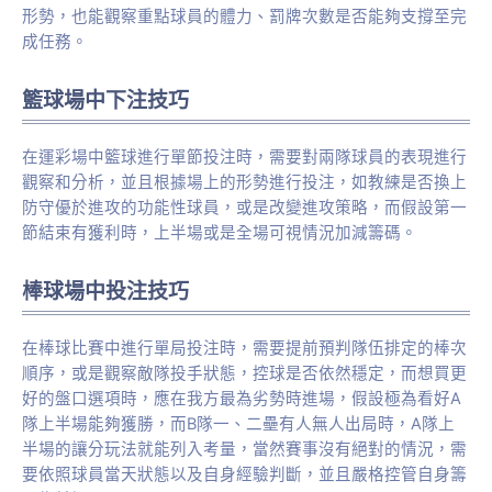
形勢，也能觀察重點球員的體力、罰牌次數是否能夠支撐至完
成任務。
籃球場中下注技巧
在運彩場中籃球進行單節投注時，需要對兩隊球員的表現進行
觀察和分析，並且根據場上的形勢進行投注，如教練是否換上
防守優於進攻的功能性球員，或是改變進攻策略，而假設第一
節結束有獲利時，上半場或是全場可視情況加減籌碼。
棒球場中投注技巧
在棒球比賽中進行單局投注時，需要提前預判隊伍排定的棒次
順序，或是觀察敵隊投手狀態，控球是否依然穩定，而想買更
好的盤口選項時，應在我方最為劣勢時進場，假設極為看好A
隊上半場能夠獲勝，而B隊一、二壘有人無人出局時，A隊上
半場的讓分玩法就能列入考量，當然賽事沒有絕對的情況，需
要依照球員當天狀態以及自身經驗判斷，並且嚴格控管自身籌