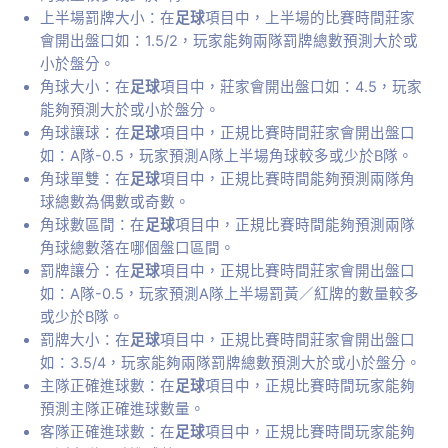
上半場罰牌大小：在
足球
項目中，上半場的比賽時間莊家
會開出盤口如：1.5/2，玩家能夠兩隊罰牌總數預測大於或
小於盤分。
角球大小：在
足球
項目中，莊家會開出盤口如：4.5，玩家
能夠預測大於或小於盤分。
角球讓球：在
足球
項目中，正規比賽時間莊家會開出盤口
如：A隊-0.5，玩家預測A隊上半場角球較多或少於B隊。
角球單雙：在
足球
項目中，正規比賽時間能夠預測兩隊角
球總數為偶數或奇數。
角球數區間：在
足球
項目中，正規比賽時間能夠預測兩隊
角球總數落在哪個盤口區間。
罰牌讓分：在
足球
項目中，正規比賽時間莊家會開出盤口
如：A隊-0.5，玩家預測A隊上半場罰黃／紅牌的數量較多
或少於B隊。
罰牌大小：在
足球
項目中，正規比賽時間莊家會開出盤口
如：3.5/4，玩家能夠兩隊罰牌總數預測大於或小於盤分。
主隊正確進球數：在
足球
項目中，正規比賽時間玩家能夠
預測主隊正確進球數量。
客隊正確進球數：在
足球
項目中，正規比賽時間玩家能夠