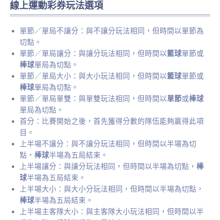
線上運動彩券玩法
選項
單節／單局不讓分：與不讓分玩法相同，但時間以單節為
切點。
單節／單局讓分：與讓分玩法相同，但時間以
籃球
單節或
棒球
單局為切點。
單節／單局大小：與大小玩法相同，但時間以
籃球
單節或
棒球
單局為切點。
單節／單局單雙：與單雙玩法相同，但時間以
單節
或
棒球
單局為切點。
首分：比賽開始之後，首先獲得分數的隊伍能夠贏得此項
目。
上半場不讓分：與不讓分玩法相同，但時間以半場為切
點，
棒球
半場為五局結束。
上半場讓分：與讓分玩法相同，但時間以半場為切點，
棒
球
半場為五局結束。
上半場大小：與大小分玩法相同，但時間以半場為切點，
棒球
半場為五局結束。
上半場主客隊大小：與主客隊大小玩法相同，但時間以半