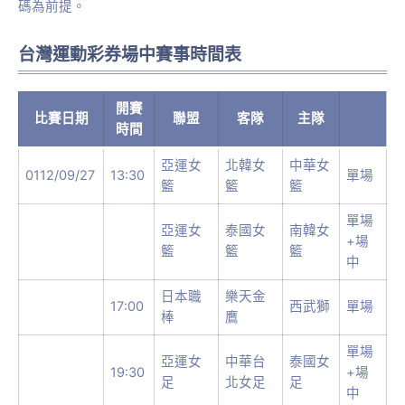
碼為前提。
台灣運動彩券場中賽事時間表
開賽
比賽日期
聯盟
客隊
主隊
時間
亞運女
北韓女
中華女
0112/09/27
13:30
單場
籃
籃
籃
單場
亞運女
泰國女
南韓女
+場
籃
籃
籃
中
日本職
樂天金
17:00
西武獅
單場
棒
鷹
單場
亞運女
中華台
泰國女
19:30
+場
足
北女足
足
中