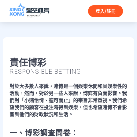
登入/註冊
責任博彩
RESPONSIBLE BETTING
對於大多數人來說，賭博是一個娛樂休閒和具娛樂性的
活動，然而，對於另一些人來說，博弈有負面影響。我
們對「小賭怡情、適可而止」的宗旨非常重視。我們希
望我們的顧客在投注時得到娛樂，但也希望賭博不會影
響到他們的財政狀況和生活。
一、博彩調查問卷：