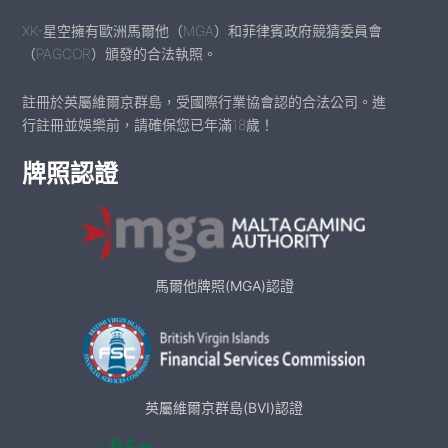
XK-星空擁有歐洲馬爾他（MGA）和菲律賓政府競猜委員會
（PAGCOR）頒發的合法執照。
註冊於英屬維爾京群島，受國際行業協會認的合法公司。進
行註冊並娛樂前，請確保您已年滿18歲！
牌照認證
馬爾他牌照(MGA)認證
英屬維爾京群島(BVI)認證