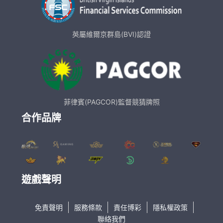
英屬維爾京群島(BVI)認證
菲律賓(PAGCOR)監督競猜牌照
合作品牌
遊戲聲明
免責聲明
服務條款
責任博彩
隱私權政策
聯絡我們