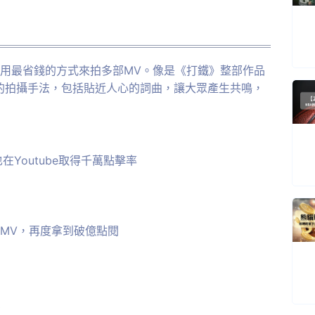
使用最省錢的方式來拍多部MV。像是《打鐵》整部作品
的拍攝手法，包括貼近人心的詞曲，讓大眾產生共鳴，
Youtube取得千萬點擊率
》MV，再度拿到破億點閱