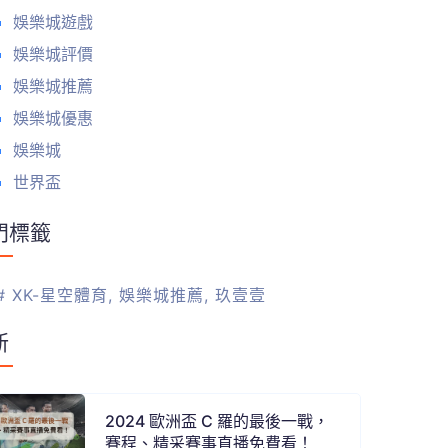
娛樂城遊戲
娛樂城評價
娛樂城推薦
娛樂城優惠
娛樂城
世界盃
門標籤
#
XK-星空體育
,
娛樂城推薦
,
玖壹壹
新
2024 歐洲盃 C 羅的最後一戰，
賽程、精采賽事直播免費看！