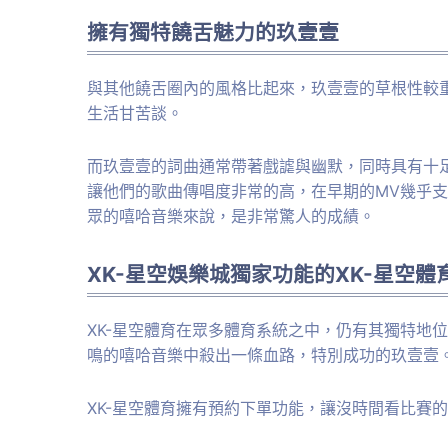
擁有獨特饒舌魅力的玖壹壹
與其他饒舌圈內的風格比起來，玖壹壹的草根性較
生活甘苦談。
而玖壹壹的詞曲通常帶著戲謔與幽默，同時具有十
讓他們的歌曲傳唱度非常的高，在早期的MV幾乎支支
眾的嘻哈音樂來說，是非常驚人的成績。
XK-星空娛樂城獨家功能的XK-星空體
XK-星空體育在眾多體育系統之中，仍有其獨特地
鳴的嘻哈音樂中殺出一條血路，特別成功的玖壹壹
XK-星空體育擁有預約下單功能，讓沒時間看比賽