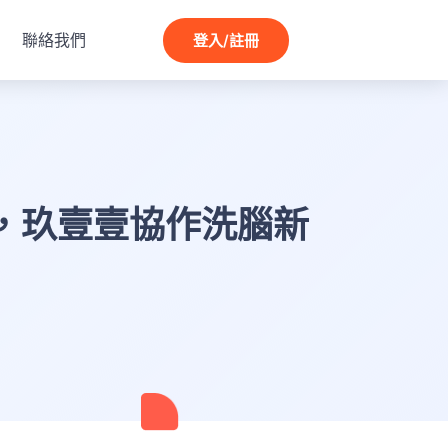
聯絡我們
登入/註冊
團，玖壹壹協作洗腦新