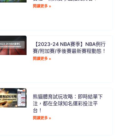
閱讀更多 »
【2023-24 NBA賽季】NBA例行
賽/附加賽/季後賽最新賽程動態！
閱讀更多 »
熊貓體育試玩攻略：即時結單下
注，都在全球知名運彩投注平
台！
閱讀更多 »