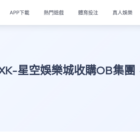
APP下載
熱門遊戲
體育投注
真人娛樂
牌｜XK-星空娛樂城收購OB集