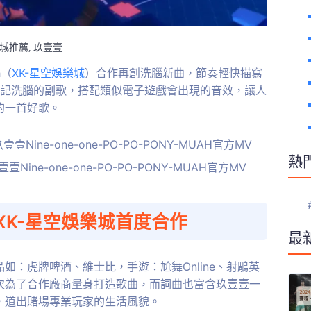
城推薦
,
玖壹壹
h（
XK-星空娛樂城
）合作再創洗腦新曲，節奏輕快描寫
好記洗腦的副歌，搭配類似電子遊戲會出現的音效，讓人
的一首好歌。
熱
e-one-one-PO-PO-PONY-MUAH官方MV
XK-星空娛樂城首度合作
最
：虎牌啤酒、維士比，手遊：尬舞Online、射鵰英
次為了合作廠商量身打造歌曲，而詞曲也富含玖壹壹一
，道出賭場專業玩家的生活風貌。