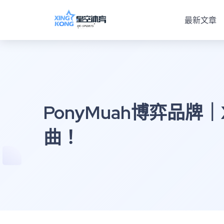
最新文章
PonyMuah博弈品
曲！