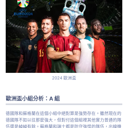
2024 歐洲盃
歐洲盃小組分析：A 組
德國隊和蘇格蘭在這個小組中絕對算是強勢存在。雖然現在的
德國隊不如以往那麼強大，但對付這個組裡其他實力普通的隊
伍還是綽綽有餘。蘇格蘭和瑞士都是防守強悍的隊伍，出線機