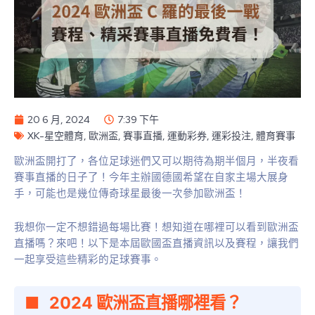
20 6 月, 2024
7:39 下午
XK-星空體育
,
歐洲盃
,
賽事直播
,
運動彩券
,
運彩投注
,
體育賽事
歐洲盃開打了，各位足球迷們又可以期待為期半個月，半夜看
賽事直播的日子了！今年主辦國德國希望在自家主場大展身
手，可能也是幾位傳奇球星最後一次參加歐洲盃！
我想你一定不想錯過每場比賽！想知道在哪裡可以看到歐洲盃
直播嗎？來吧！以下是本屆歐國盃直播資訊以及賽程，讓我們
一起享受這些精彩的足球賽事。
2024 歐洲盃直播哪裡看？