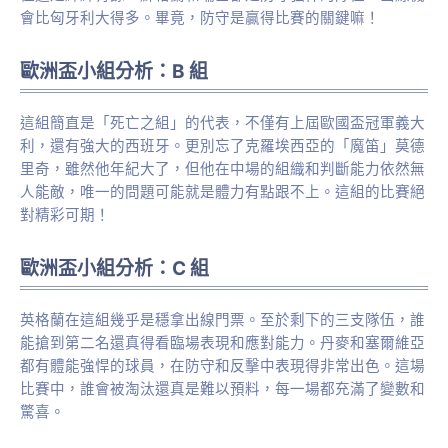
會比匈牙利大得多。畢竟，防守是贏得比賽的關鍵嘛！
歐洲盃小組分析：B 組
這組簡直是「死亡之組」的代表，不僅有上屆歐國盃冠軍義大
利，還有強大的西班牙。更別忘了克羅埃西亞的「魔笛」莫德
里奇，雖然他年紀大了，但他在中場的組織和判斷能力依然無
人能敵，唯一的問題可能就是體力有點跟不上。這組的比賽絕
對精彩可期！
歐洲盃小組分析：C 組
英格蘭在這組幾乎是穩拿出線門票。至於剩下的三支隊伍，誰
能搶到第二名還真得看臨場表現和應對能力。丹麥和塞爾維亞
都有體能強悍的球員，在防守和反擊中表現得非常出色。這場
比賽中，誰會被淘汰還真是難以預料，每一場都充滿了變數和
驚喜。