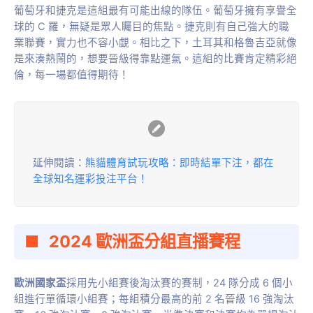
葡萄牙和捷克是這組最有可能出線的隊伍。葡萄牙擁有享譽全
球的 C 羅，無疑是眾人矚目的焦點。捷克則有自己強大的職
業聯賽，實力也不容小覷。相比之下，土耳其和格魯吉亞就像
是來湊熱鬧的，想要晉級得靠點運氣。這組的比賽肯定精彩絕
倫，每一場都值得期待！
延伸閱讀：
熊貓體育試玩攻略：即時結單下注，都在
全球知名運彩投注平台！
2024 歐洲盃
分組直播賽程
歐洲國家盃
採用先小組賽後淘汰賽的賽制，24 隊分成 6 個小
組進行單循環小組賽；每組積分最高的前 2 名晉級 16 強淘汰