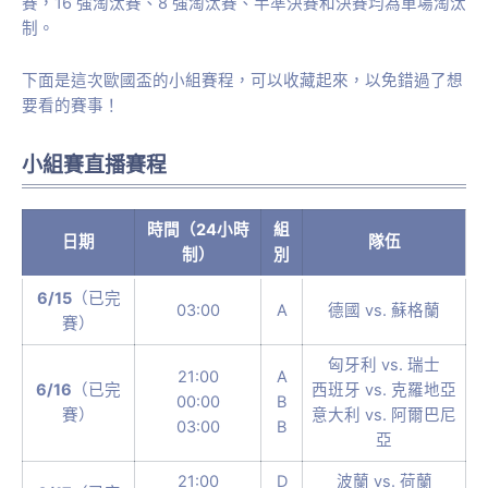
賽，16 強淘汰賽、8 強淘汰賽、半準決賽和決賽均為單場淘汰
制。
下面是這次歐國盃的小組賽程，可以收藏起來，以免錯過了想
要看的賽事！
小組賽直播賽程
時間（24小時
組
日期
隊伍
制）
別
6/15
（已完
03:00
A
德國 vs. 蘇格蘭
賽）
匈牙利 vs. 瑞士
21:00
A
6/16
（已完
西班牙 vs. 克羅地亞
00:00
B
賽）
意大利 vs. 阿爾巴尼
03:00
B
亞
21:00
D
波蘭 vs. 荷蘭