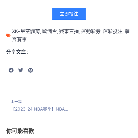
立即投注
XK-星空體育
,
歐洲盃
,
賽事直播
,
運動彩券
,
運彩投注
,
體
育賽事
分享文章 :
上一篇
【2023-24 NBA賽季】NBA例行賽/附加賽/季後賽最新賽程動態！
你可能喜歡