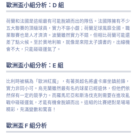
歐洲盃小組分析：D 組
荷蘭和法國是這組最有可能脫穎而出的隊伍。法國隊擁有不少
五大聯賽的頂級球員，實力不容小覷；荷蘭足球風靡全國，職
業聯賽也是人才濟濟。波蘭雖然實力不錯，但相比荷蘭可能還
差了點火候。至於奧地利嘛，就像是來陪太子讀書的，出線機
會不大，只能碰碰運氣了。
歐洲盃小組分析：E 組
比利時被稱為「歐洲紅魔」，有著英超名將盧卡庫坐鎮前鋒，
實力非同小可。烏克蘭雖然最有名的球星已經退休，但他們依
然保有一定的競爭力。而羅馬尼亞和斯洛伐克則需要在進攻亂
戰中碰碰運氣，才能有機會脫穎而出。這組的比賽絕對是場場
精彩，充滿變數和驚喜！
歐洲盃 F 組分析