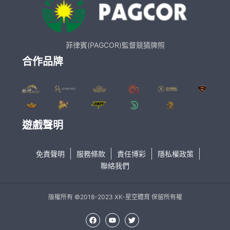
菲律賓(PAGCOR)監督競猜牌照
合作品牌
遊戲聲明
免責聲明
服務條款
責任博彩
隱私權政策
聯絡我們
版權所有 ©2018-2023 XK-星空體育 保留所有權