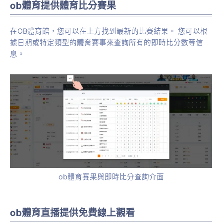
ob體育提供體育比分賽果
在OB體育館，您可以在上方找到最新的比賽結果。 您可以根
據日期或特定類型的體育賽事來查詢所有的即時比分數等信
息。
ob體育賽果與即時比分查詢介面
ob體育直播提供免費線上觀看