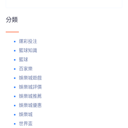
分類
運彩投注
籃球知識
籃球
百家樂
娛樂城遊戲
娛樂城評價
娛樂城推薦
娛樂城優惠
娛樂城
世界盃