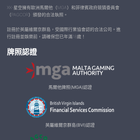
XK-星空擁有歐洲馬爾他（MGA）和菲律賓政府競猜委員會
（PAGCOR）頒發的合法執照。
註冊於英屬維爾京群島，受國際行業協會認的合法公司。進
行註冊並娛樂前，請確保您已年滿18歲！
牌照認證
馬爾他牌照(MGA)認證
英屬維爾京群島(BVI)認證