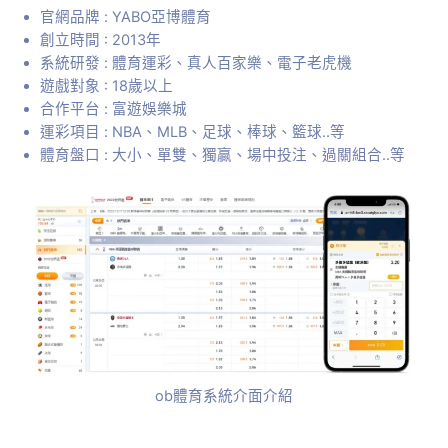
官網品牌 : YABO亞博體育
創立時間 : 2013年
系統研發 : 體育運彩、真人百家樂、電子老虎機
遊戲對象 : 18歲以上
合作平台 : 富遊娛樂城
運彩項目 : NBA、MLB、足球、棒球、籃球..等
體育盤口 : 大小、單雙、獨贏、場中投注、過關組合..等
ob體育系統介面介紹