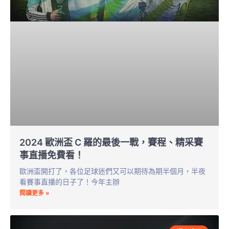
2024 歐洲盃 C 羅的最後一戰，賽程、精采賽
事直播免費看！
歐洲盃開打了，各位足球迷們又可以期待為期半個月，半夜
看賽事直播的日子了！今年主辦
閱讀更多 »