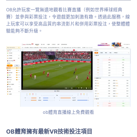
OB允許玩家一覽無遺地觀看比賽直播（例如世界棒球經典
賽）並參與彩票投注，令遊戲更加刺激有趣。透過此服務，線
上玩家可以享受高品質的串流影片和併用彩票投注，使整體體
驗能夠不斷升級。
ob體育直播線上免費觀看
OB體育擁有最新VR技術投注項目