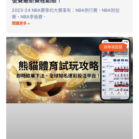
後賽最新賽程動態！
2023-24 NBA賽季的大賽事有：NBA例行賽、NBA附加
賽、NBA季後賽、
閱讀更多 »
娛樂城遊戲