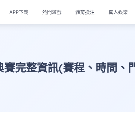
APP下載
熱門遊戲
體育投注
真人娛樂
典賽完整資訊(賽程、時間、