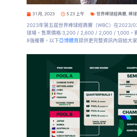
3 1 月, 2023
5:23 上午
世界棒球經典賽
,
棒球
2023年第五屆世界棒球經典賽（WBC）在2023
球場，售票價格:3,200 / 2,600 / 2,000 / 1,
8強複賽，以下
亞博體育
提供更完整資訊內容給大