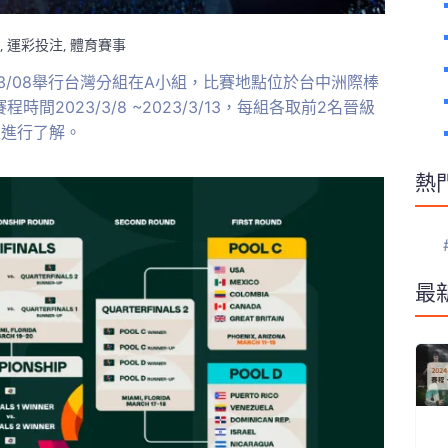
,
運彩投注
,
體育賽事
/03/08舉行台灣分組在A小組，比賽地點位於台中洲際棒
000，賽程時間2023/3/8 ~2023/3/13，每組各取前2名晉級
家進行了解。
熱
最