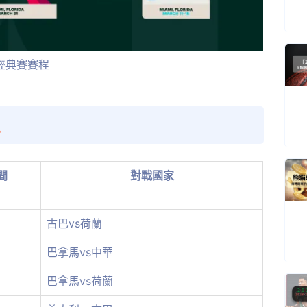
3經典賽賽程
程
間
對戰國家
古巴vs荷蘭
巴拿馬vs中華
巴拿馬vs荷蘭