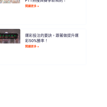
PTT熱搜與賽季新規則！
閱讀更多 »
運彩投注的要訣，跟著做提升運
彩50%勝率！
閱讀更多 »