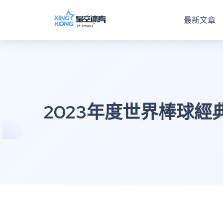
最新文章
2023年度世界棒球經