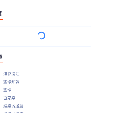
錄
類
運彩投注
籃球知識
籃球
百家樂
娛樂城遊戲