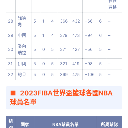
參賽
資格
維德
28
5
1
4
366
432
−66
6
–
角
29
中國
5
1
4
379
473
−94
6
–
委內
30
5
0
5
371
427
−56
5
–
瑞拉
31
伊朗
5
0
5
321
419
−98
5
–
32
約旦
5
0
5
369
475
−106
5
–
2023FIBA世界盃籃球各國NBA
球員名單
組
國家
NBA球員名單
所屬球隊