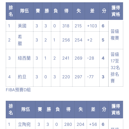
排
獲得
隊伍
賽
勝
負
得
失
差
分
名
資格
1
美國
3
3
0
318
215
+103
6
晉級
希
複賽
2
3
2
1
256
254
+2
5
臘
晉級
3
紐西蘭
3
1
2
241
269
-28
4
17至
32名
排名
4
約旦
3
0
3
220
297
-77
3
賽
FIBA預賽D組
排
獲得
隊伍
賽
勝
負
得
失
差
分
名
資格
1
立陶宛
3
3
0
280
204
+56
6