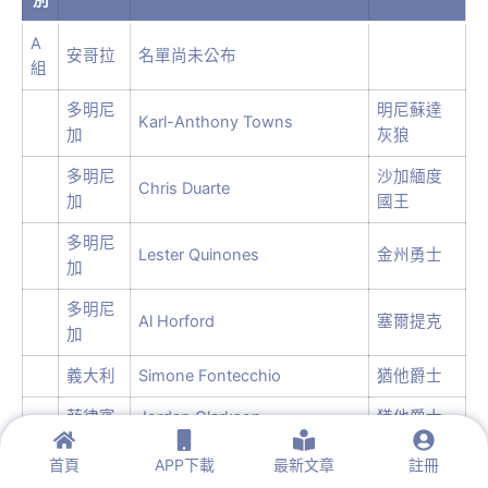
別
A
安哥拉
名單尚未公布
組
多明尼
明尼蘇達
Karl-Anthony Towns
加
灰狼
多明尼
沙加緬度
Chris Duarte
加
國王
多明尼
Lester Quinones
金州勇士
加
多明尼
Al Horford
塞爾提克
加
義大利
Simone Fontecchio
猶他爵士
菲律賓
Jordan Clarkson
猶他爵士
B
明尼蘇達
首頁
APP下載
最新文章
註冊
中國
Kyle Anderson
組
灰狼