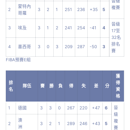
晉級
蒙特內
複賽
2
3
2
1
251
236
+35
5
哥羅
晉級
3
埃及
3
1
2
241
254
-41
4
17至
32名
排名
4
墨西哥
3
0
3
209
287
-50
3
賽
FIBA預賽E組
獲
排
得
隊伍
賽
勝
負
得
失
差
分
名
資
格
晉
1
德國
3
3
0
267
220
+47
6
級
澳
複
2
3
2
1
289
246
+43
5
洲
賽