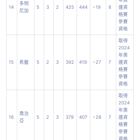
年奧
多明
14
5
3
2
425
444
−19
8
運資
尼加
格賽
參賽
資格
取得
2024
年奧
15
希臘
5
2
3
392
419
−27
7
運資
格賽
參賽
資格
取得
2024
年奧
喬治
16
5
2
3
379
407
−28
7
運資
亞
格賽
參賽
資格