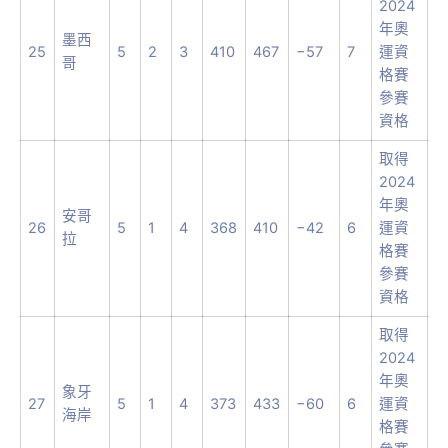
2024
年奧
墨西
25
5
2
3
410
467
−57
7
運資
哥
格賽
參賽
資格
取得
2024
年奧
安哥
26
5
1
4
368
410
−42
6
運資
拉
格賽
參賽
資格
取得
2024
年奧
象牙
27
5
1
4
373
433
−60
6
運資
海岸
格賽