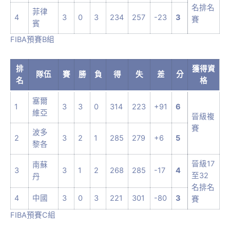
名排名
菲律
4
3
0
3
234
257
-23
3
賽
賓
FIBA預賽B組
排
獲得資
隊伍
賽
勝
負
得
失
差
分
名
格
塞爾
1
3
3
0
314
223
+91
6
維亞
晉級複
賽
波多
2
3
2
1
285
279
+6
5
黎各
晉級17
南蘇
3
3
1
2
268
285
-17
4
至32
丹
名排名
4
中國
3
0
3
221
301
-80
3
賽
FIBA預賽C組