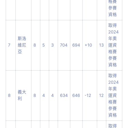
格賽
參賽
資格
取得
2024
斯洛
年奧
7
維尼
8
5
3
704
694
+10
13
運資
亞
格賽
參賽
資格
取得
2024
年奧
義大
8
8
4
4
634
646
-12
12
運資
利
格賽
參賽
資格
取得