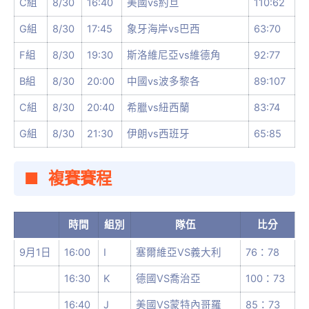
C組
8/30
16:40
美國vs約旦
110:62
G組
8/30
17:45
象牙海岸vs巴西
63:70
F組
8/30
19:30
斯洛維尼亞vs維德角
92:77
B組
8/30
20:00
中國vs波多黎各
89:107
C組
8/30
20:40
希臘vs紐西蘭
83:74
G組
8/30
21:30
伊朗vs西班牙
65:85
複賽賽程
時間
組別
隊伍
比分
9月1日
16:00
I
塞爾維亞VS義大利
76：78
16:30
K
德國VS喬治亞
100：73
16:40
J
美國VS蒙特內哥羅
85：73