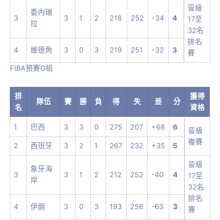
晉級
委內瑞
3
3
1
2
218
252
-34
4
17至
拉
32名
排名
4
維德角
3
0
3
219
251
-32
3
賽
FIBA預賽G組
排
獲得
隊伍
賽
勝
負
得
失
差
分
名
資格
1
巴西
3
3
0
275
207
+68
6
晉級
複賽
2
西班牙
3
2
1
267
232
+35
5
晉級
象牙海
3
3
1
2
212
252
-40
4
17至
岸
32名
排名
4
伊朗
3
0
3
193
256
-63
3
賽