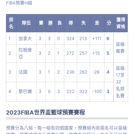
FIBA預賽H組
排
獲得
隊伍
賽
勝
負
得
失
差
分
名
資格
1
加拿大
3
3
0
324
213
+111
6
晉級
拉脫維
複賽
2
3
2
1
272
257
+15
5
亞
晉級
3
法國
3
1
2
236
262
-26
4
17至
32
名排
4
黎巴嫩
3
0
3
222
322
-100
3
名賽
2023FIBA世界盃籃球預賽賽程
預賽分為八組，每一組有四個國家，預賽組內前兩名可以晉級