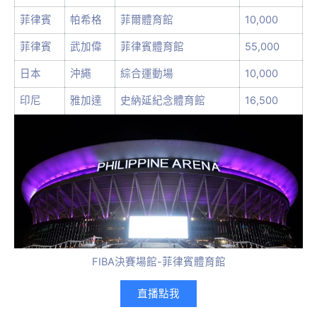
菲律賓
帕希格
菲爾體育館
10,000
菲律賓
武加偉
菲律賓體育館
55,000
日本
沖繩
綜合運動場
10,000
印尼
雅加達
史納延紀念體育館
16,500
FIBA決賽場館-菲律賓體育館
直播點我