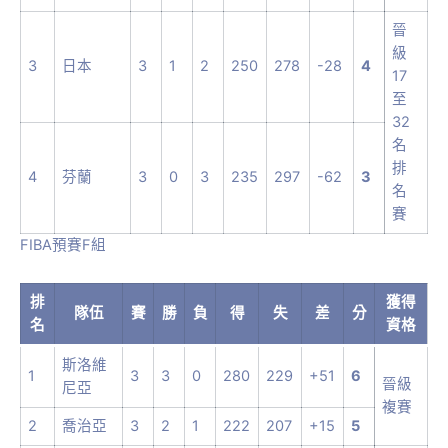
晉
級
3
日本
3
1
2
250
278
-28
4
17
至
32
名
排
4
芬蘭
3
0
3
235
297
-62
3
名
賽
FIBA預賽F組
排
獲得
隊伍
賽
勝
負
得
失
差
分
名
資格
斯洛維
1
3
3
0
280
229
+51
6
晉級
尼亞
複賽
2
喬治亞
3
2
1
222
207
+15
5