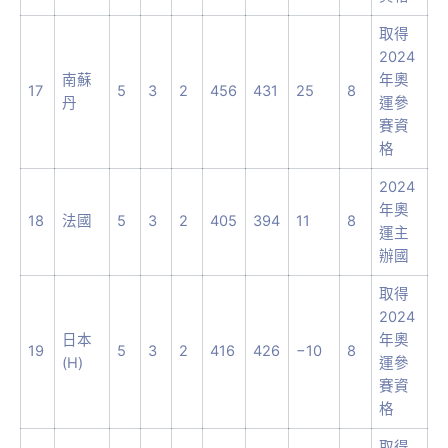
取得
2024
南蘇
年奧
17
5
3
2
456
431
25
8
丹
運參
賽資
格
2024
年奧
18
法國
5
3
2
405
394
11
8
運主
辦國
取得
2024
日本
年奧
19
5
3
2
416
426
−10
8
(H)
運參
賽資
格
取得