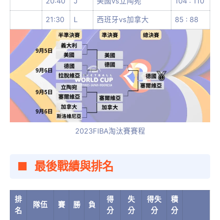
20:40
J
美國vs立陶宛
104 : 110
21:30
L
西班牙vs加拿大
85 : 88
2023FIBA淘汰賽賽程
最後戰績與排名
排
得
失
得失
積
隊伍
賽
勝
負
名
分
分
分
分