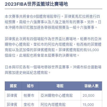
2023FIBA世界盃籃球比賽場地
本次賽事共將會在6個體育場館舉行。菲律賓馬尼拉將進行四
組預賽，兩組十六強賽事以及八強之後所有的賽事。另外，日
本沖繩市與印尼雅加達各舉辦兩組預賽及一組十六強賽事。
菲律賓此次將有四個場館作為世界盃比賽場地，帕賽市的亞洲
購物中心體育館，奎松市的阿拉內塔體育館，帕西格的菲爾體
育館以及武加偉的菲律賓體育館。菲律賓體育館約有55,000
個座位，此場館也將會是本屆賽事的決賽場地。
日本與印尼各有一個場地舉辦世界盃賽事。沖繩市綜合運動場
與雅加達史納延紀念體育館。
國家
城市
場館
容納人數
菲律賓
帕賽市
亞洲購物中心體育館
20,000
菲律賓
奎松市
阿拉內塔體育館
15,000