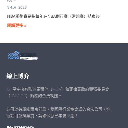
5 4 月, 2023
NBA季後賽是指每年在NBA例行賽（常規賽）結束後
閱讀更多 »
線上博弈
XK-星空擁有歐洲馬爾他（MGA）和菲律賓政府競猜委員會
（PAGCOR）頒發的合法執照。
註冊於英屬維爾京群島，受國際行業協會認的合法公司。進
行註冊並娛樂前，請確保您已年滿18歲！