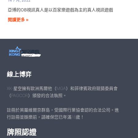
14 7 月, 2022
亞博的OB視訊真人是以百家樂遊戲為主的真人視訊遊戲
閱讀更多 »
線上博弈
XK-星空擁有歐洲馬爾他（MGA）和菲律賓政府競猜委員會
（PAGCOR）頒發的合法執照。
註冊於英屬維爾京群島，受國際行業協會認的合法公司。進
行註冊並娛樂前，請確保您已年滿18歲！
牌照認證