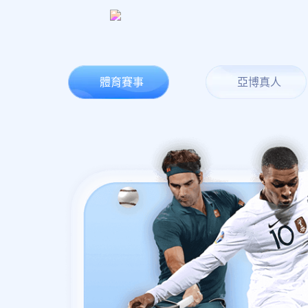
體育賽事
亞博真人