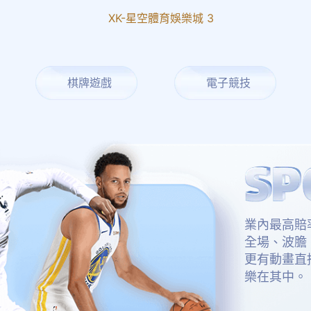
棋牌遊戲
電子競技
業內最高賠
全場、波膽
更有動畫直
樂在其中。