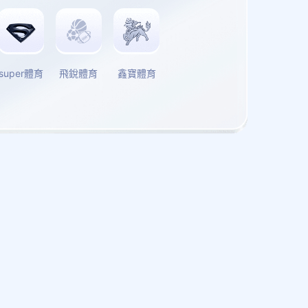
super體育
飛銳體育
鑫寶體育