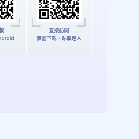
載
直接訪問
droid
無需下載，點擊進入