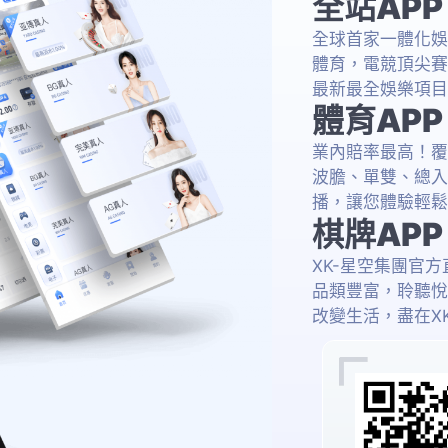
全站APP
全球首家一體化娛
體育，電競頂尖賽
最新最全娛樂項目
體育APP
業內賠率最高！覆
波膽、單雙、總入
播，讓您體驗輕鬆
棋牌APP
XK-星空集團官
品類豐富，聆聽悅
改變生活，盡在X