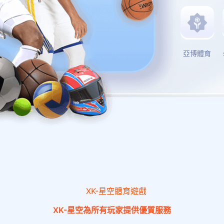
亞博體育
XK-星空為所有玩家提供優質服務