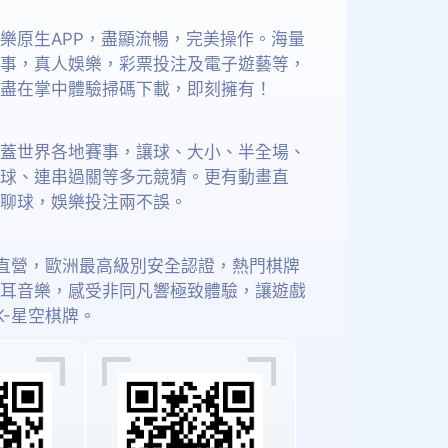
樂原生APP，盡顯流暢，完美操作。海量
事，真人娛樂，彩票投注及電子遊藝等，
盡在掌中體驗掃碼下載，即刻擁有！
蓋世界各地賽事，讓球、大小、半全場、
球、連串過關等多元競猜。更有動畫直
聊球，娛樂投注兩不誤。
方直營，歐洲最高級別安全認證，熱門棋牌
耳音樂，感受非同凡響極致體驗，讓遊戲
K-星空棋牌。