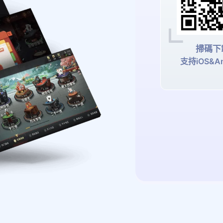
掃碼下
支持iOS&An