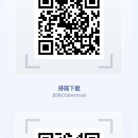
掃碼下載
支持iOS&Android