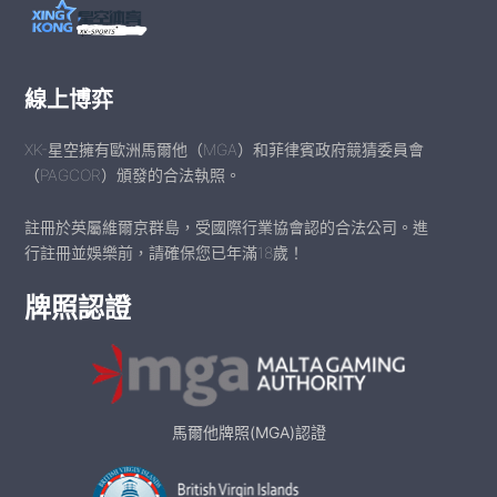
線上博弈
XK-星空擁有歐洲馬爾他（MGA）和菲律賓政府競猜委員會
（PAGCOR）頒發的合法執照。
註冊於英屬維爾京群島，受國際行業協會認的合法公司。進
行註冊並娛樂前，請確保您已年滿18歲！
牌照認證
馬爾他牌照(MGA)認證