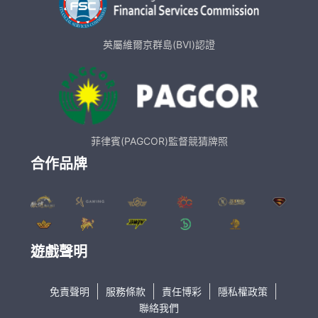
英屬維爾京群島(BVI)認證
菲律賓(PAGCOR)監督競猜牌照
合作品牌
遊戲聲明
免責聲明
服務條款
責任博彩
隱私權政策
聯絡我們