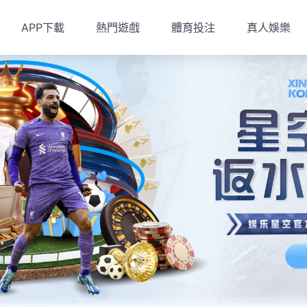
APP下載
熱門遊戲
體育投注
真人娛樂