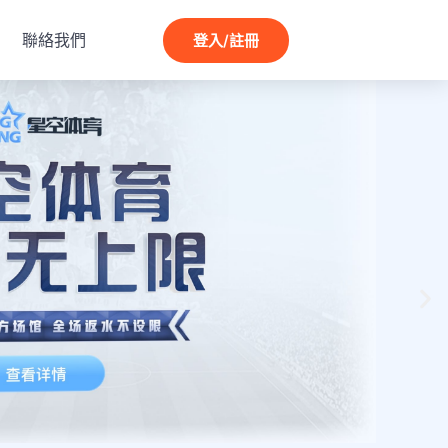
聯絡我們
登入/註冊